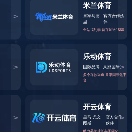
制氧机SL-3A-330/530
L-3A-330/530
3升/5升
2KG/17KG