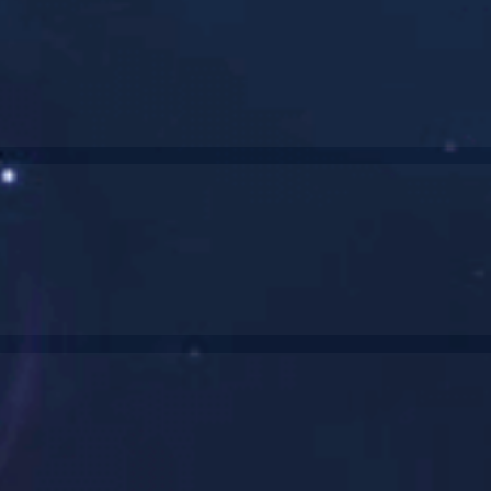
氧机
医用分子筛
产品型号：S
产品机型：
产品重量：1