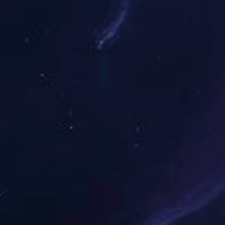
医用分子筛制氧机SL-3W系列使用视频
家用制氧机应对新冠真的有用吗？
在家吸氧，要注意什么？
联系我们
联系人: 米兰体育线上平台-米兰体育(中国)
联系电话: 400-993-6860
QQ:14675016（同微信）
联系地址: 北京市房山区琉璃河镇