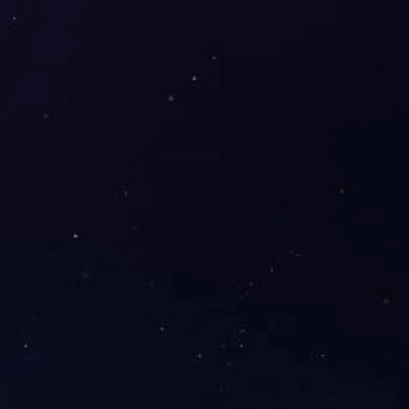
下一篇：
家用制氧机应对新冠真的有用吗？
2022-12-23
2022-12-17
2022-12-17
2022-12-17
微信公众号