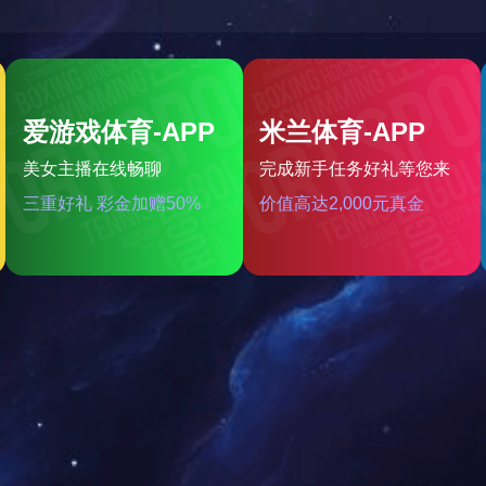
的氧流量达到5L基本就可以满足吸氧的需要了。有慢阻肺的人
吸氧，氧浓度是越高越好吗？
低氧可以刺激呼吸，而二氧化碳潴留会抑制呼吸。
如果吸入
素就没有了，但仍然存在的二氧化碳还在继续抑制呼吸，反
（1-2L/min）就可以了。
时间吸氧最好，有讲究吗？
吸氧比较好。有慢阻肺的人长期卧床可能会出现肺栓塞、肌肉
吸氧需要的时间比较长，如果白天吸氧就会延长患者卧床的时