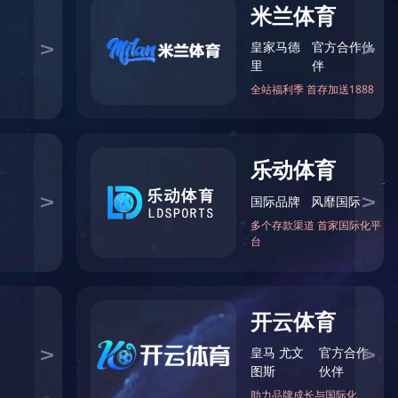
么？
到底应该怎么吸氧呢？