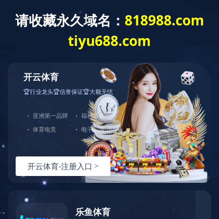
米兰体育线上平台
语言选择:
网站导航
Toggl
navig
新闻动态
米兰体育线上平台-米兰体育(中国)全国售后服务电话400-993-
6860
制氧机选购攻略| 3L机/5L机？到底选哪个？
医用分子筛制氧机SL-3A330/530系列使用视频