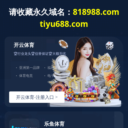
米兰体育线上平台
语言选择:
网站导航
Toggl
navig
褥疮防治床垫